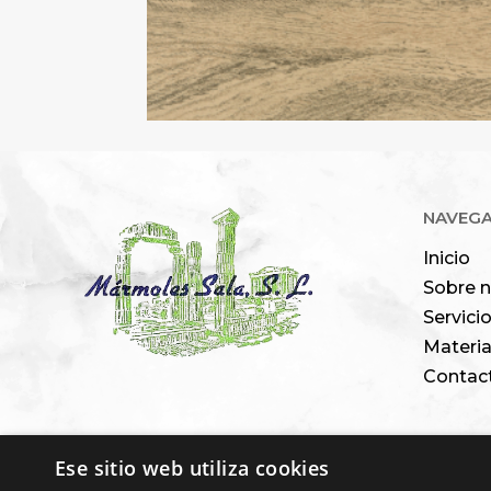
NAVEG
Inicio
Sobre 
Servici
Materia
Contac
Ese sitio web utiliza cookies
Financiado por la 