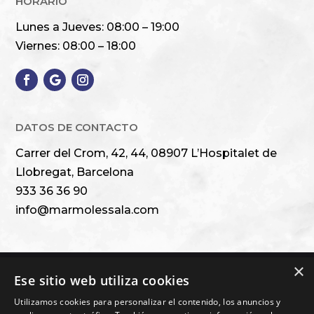
HORARIO
Lunes a Jueves: 08:00 – 19:00
Viernes: 08:00 – 18:00
DATOS DE CONTACTO
Carrer del Crom, 42, 44, 08907 L’Hospitalet de
Llobregat, Barcelona
933 36 36 90
info@marmolessala.com
×
Ese sitio web utiliza cookies
Financiado por la Unión Europea – NextGenerationEU
Utilizamos cookies para personalizar el contenido, los anuncios y