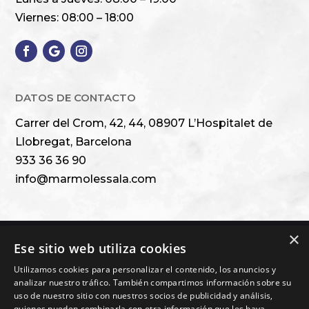
Viernes: 08:00 – 18:00
DATOS DE CONTACTO
Carrer del Crom, 42, 44, 08907 L’Hospitalet de
Llobregat, Barcelona
933 36 36 90
info@marmolessala.com
×
Ese sitio web utiliza cookies
Financiado por la Unión Europea – NextGenerationEU
Utilizamos cookies para personalizar el contenido, los anuncios y
analizar nuestro tráfico. También compartimos información sobre su
uso de nuestro sitio con nuestros socios de publicidad y análisis,
quienes pueden combinarla con otra información que les haya