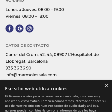
HORARIO
Lunes a Jueves: 08:00 – 19:00
Viernes: 08:00 – 18:00
DATOS DE CONTACTO
Carrer del Crom, 42, 44, 08907 L’Hospitalet de
Llobregat, Barcelona
933 36 36 90
info@marmolessala.com
×
Ese sitio web utiliza cookies
Utilizamos cookies para personalizar el contenido, los anuncios y
Financiado por la Unión Europea – NextGenerationEU
analizar nuestro tráfico. También compartimos información sobre su
uso de nuestro sitio con nuestros socios de publicidad y análisis,
quienes pueden combinarla con otra información que les haya