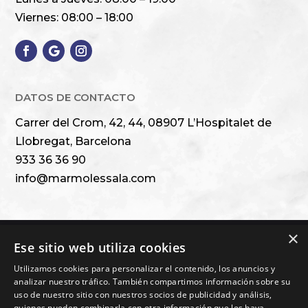
Viernes: 08:00 – 18:00
DATOS DE CONTACTO
Carrer del Crom, 42, 44, 08907 L’Hospitalet de
Llobregat, Barcelona
933 36 36 90
info@marmolessala.com
×
Ese sitio web utiliza cookies
Financiado por la Unión Europea – NextGenerationEU
Utilizamos cookies para personalizar el contenido, los anuncios y
analizar nuestro tráfico. También compartimos información sobre su
uso de nuestro sitio con nuestros socios de publicidad y análisis,
quienes pueden combinarla con otra información que les haya