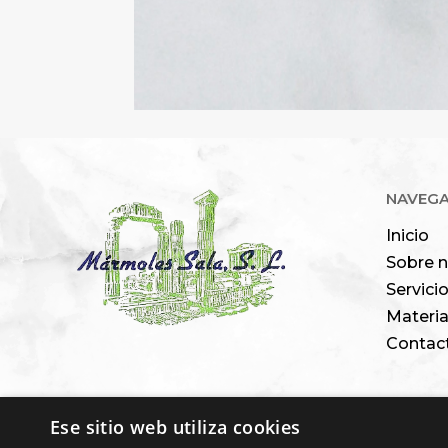
NAVEG
Inicio
Sobre 
Servici
Materia
Contac
Ese sitio web utiliza cookies
Financiado por la 